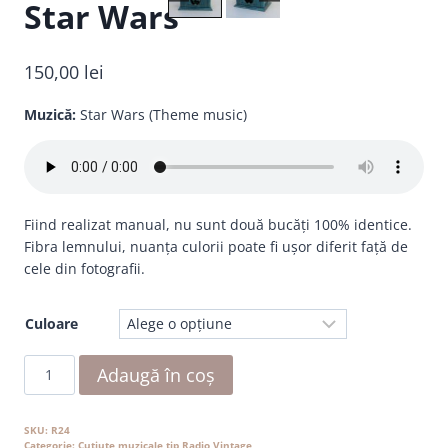
Star Wars
150,00
lei
Muzică:
Star Wars (Theme music)
Fiind realizat manual, nu sunt două bucăți 100% identice.
Fibra lemnului, nuanța culorii poate fi ușor diferit față de
cele din fotografii.
Culoare
Cantitate
Adaugă în coș
Star
Wars
SKU:
R24
Categorie:
Cutiuțe muzicale tip Radio Vintage