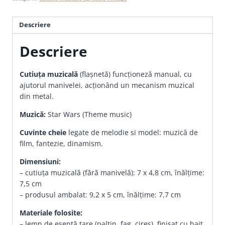
Descriere
Descriere
Cutiuța muzicală
(flașnetă) funcționeză manual, cu
ajutorul manivelei, acționând un mecanism muzical
din metal.
Muzică:
Star Wars (Theme music)
Cuvinte cheie
legate de melodie si model: muzică de
film, fantezie, dinamism.
Dimensiuni:
– cutiuța muzicală (fără manivelă): 7 x 4,8 cm, înălțime:
7,5 cm
– produsul ambalat: 9,2 x 5 cm, înălțime: 7,7 cm
Materiale folosite:
– lemn de esență tare (paltin, fag, cireș), finisat cu baiț