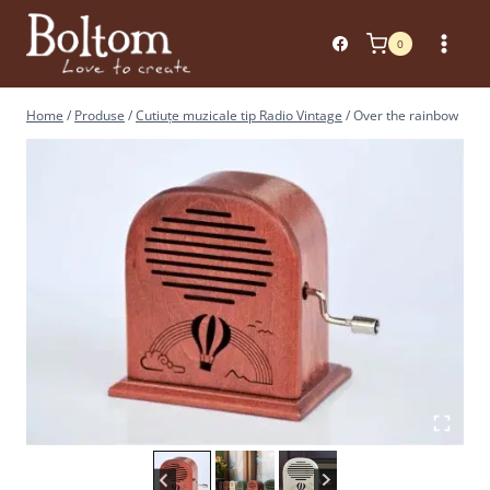
Skip
to
0
content
Home
/
Produse
/
Cutiuțe muzicale tip Radio Vintage
/
Over the rainbow