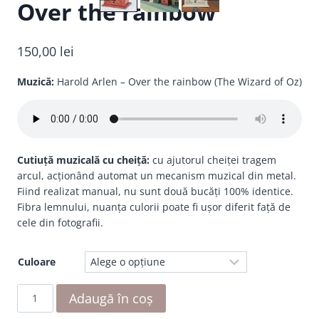
Over the rainbow
150,00
lei
Muzică:
Harold Arlen – Over the rainbow (The Wizard of Oz)
Cutiuță muzicală cu cheiță:
cu ajutorul cheiței tragem
arcul, acționând automat un mecanism muzical din metal.
Fiind realizat manual, nu sunt două bucăți 100% identice.
Fibra lemnului, nuanța culorii poate fi ușor diferit față de
cele din fotografii.
Culoare
Cantitate
Adaugă în coș
Over