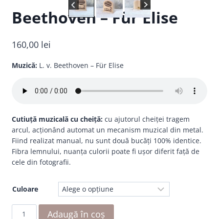
Beethoven – Für Elise
160,00
lei
Muzică:
L. v. Beethoven – Für Elise
Cutiuță muzicală cu cheiță:
cu ajutorul cheiței tragem
arcul, acționând automat un mecanism muzical din metal.
Fiind realizat manual, nu sunt două bucăți 100% identice.
Fibra lemnului, nuanța culorii poate fi ușor diferit față de
cele din fotografii.
Culoare
Cantitate
Adaugă în coș