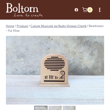
Skip
to
0
content
Home
/
Produse
/
Cutiuțe Muzicale tip Radio Vintage Cheiță
/
Beethoven
– Für Elise