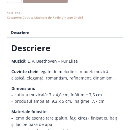
Beethoven
-
Für
SKU:
R04+
Categorie:
Cutiuțe Muzicale tip Radio Vintage Cheiță
Elise
Descriere
Descriere
Muzică:
L. v. Beethoven – Für Elise
Cuvinte cheie
legate de melodie si model: muzică
clasică, eleganță, romantism, rafinament, dinamism.
Dimensiuni:
– cutiuța muzicală: 7 x 4,8 cm, înălțime: 7,5 cm
– produsul ambalat: 9,2 x 5 cm, înălțime: 7,7 cm
Materiale folosite:
– lemn de esență tare (paltin, fag, cireș), finisat cu baiț
și lac pe bază de apă